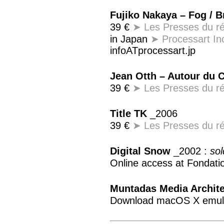
Fujiko Nakaya – Fog / B
39 €
➤ Les Presses du ré
in Japan
➤ Processart In
infoATprocessart.jp
Jean Otth – Autour du 
39 €
➤ Les Presses du ré
Title TK
_2006
39 €
➤ Les Presses du ré
Digital Snow
_2002 :
sol
Online access at Fondati
Muntadas Media Archite
Download macOS X emul