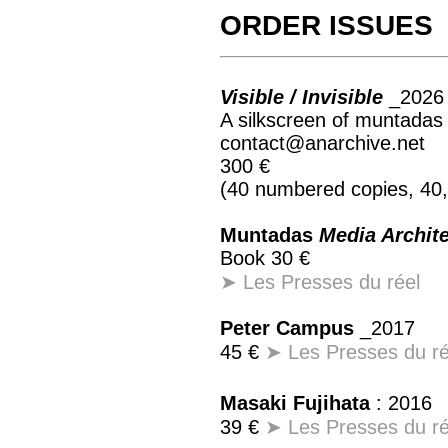
ORDER ISSUES
Visible / Invisible
_2026
A silkscreen of muntadas 
contact@anarchive.net
300 €
(40 numbered copies, 40,
Muntadas
Media Archite
Book 30 €
➤ Les Presses du réel
Peter Campus
_2017
45 €
➤ Les Presses du ré
Masaki Fujihata
: 2016
39 €
➤ Les Presses du ré