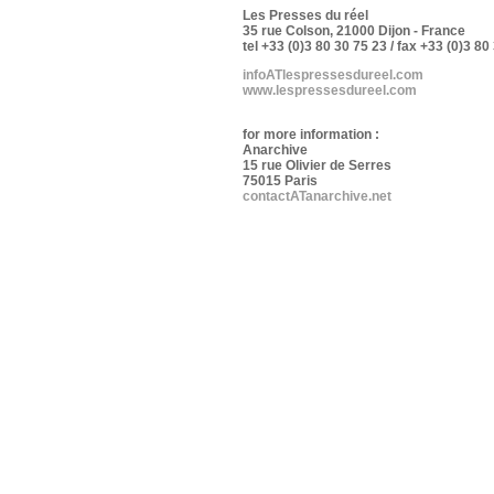
Les Presses du réel
35 rue Colson, 21000 Dijon - France
tel +33 (0)3 80 30 75 23 / fax +33 (0)3 80
infoATlespressesdureel.com
www.lespressesdureel.com
for more information :
Anarchive
15 rue Olivier de Serres
75015 Paris
contactATanarchive.net