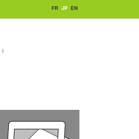
FR
JP
EN
。）